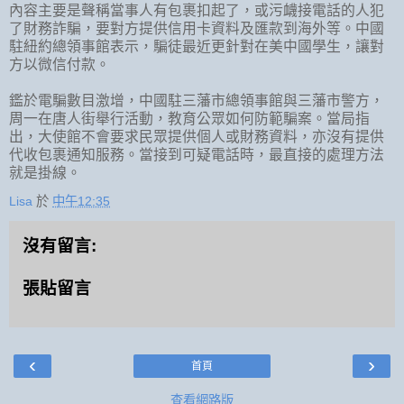
內容主要是聲稱當事人有包裹扣起了，或污衊接電話的人犯
了財務詐騙，要對方提供信用卡資料及匯款到海外等。中國
駐紐約總領事館表示，騙徒最近更針對在美中國學生，讓對
方以微信付款。
鑑於電騙數目激增，中國駐三藩市總領事館與三藩市警方，
周一在唐人街舉行活動，教育公眾如何防範騙案。當局指
出，大使館不會要求民眾提供個人或財務資料，亦沒有提供
代收包裹通知服務。當接到可疑電話時，最直接的處理方法
就是掛線。
Lisa
於
中午12:35
沒有留言:
張貼留言
‹
›
首頁
查看網路版